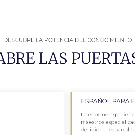
DESCUBRE LA POTENCIA DEL CONOCIMIENTO
ABRE LAS PUERTA
ESPAÑOL PARA 
Reserva
La enorme experienci
r italiano hoy! - Martha Teutli
maestros especializa
l idioma, ¡así que comienza a
«Un idioma es un reflejo
del idioma español t