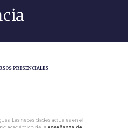
cia
RSOS PRESENCIALES
uas. Las necesidades actuales en el
po académico de la
enseñanza de