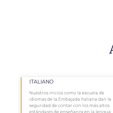
ITALIANO
Nuestros inicios como la escuela de
idiomas de la Embajada Italiana dan la
habla
seguridad de contar con los más altos
"El éxito comienza con el conocimiento de
estándares de enseñanza en la lengua