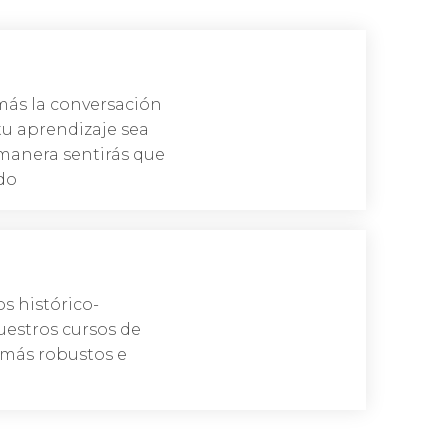
Reserva
ás la conversación
todas las puertas a lo largo del camino», Frank Smith
tu aprendizaje sea
un pasillo durante toda la vida. Dos idiomas te abren
a manera sentirás que
do
ES TIEMPO DE APRENDER
Reserva
 histórico-
todas las puertas a lo largo del camino», Frank Smith
uestros cursos de
un pasillo durante toda la vida. Dos idiomas te abren
más robustos e
TIEMPO DE SALIR AL MUNDO