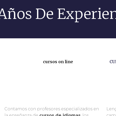
Años De Experien
cursos on line
CU
Contamos con profesores especializados en
Leng
la enseñanza de
cursos de idiomas
, los
cam