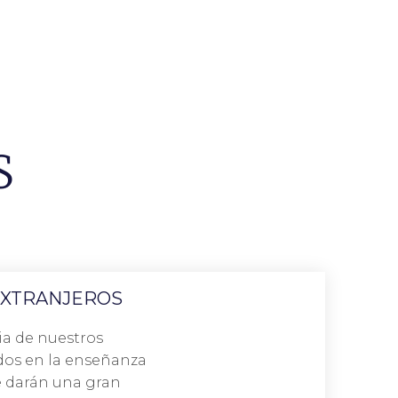
S
EXTRANJEROS
Reserva
a de nuestros
César Chávez
dos en la enseñanza
 exacto del carácter y el desarrollo de sus hablantes»,
e darán una gran