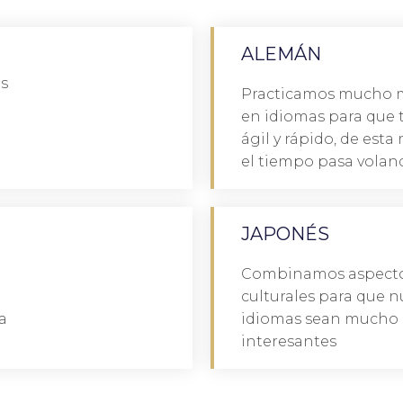
ALEMÁN
Reserva
as
Practicamos mucho m
a su corazón», Nelson Mandela
en idiomas para que 
a, eso llega a su cabeza. Si
«Un idioma te pone en 
ágil y rápido, de est
el tiempo pasa volan
 ES EL IDIOMA
JAPONÉS
Reserva
Combinamos aspectos
Geoffrey Willans
culturales para que n
 comprenden al menos dos»,
«Un idioma te pone en 
a
idiomas sean mucho 
interesantes
ODOS LOS DÍAS
ES 