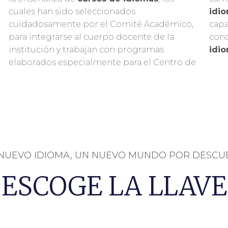
cuales han sido seleccionados
idi
cuidadosamente por el Comité Académico,
capa
para integrarse al cuerpo docente de la
cono
institución y trabajan con programas
idi
elaborados especialmente para el Centro de
NUEVO IDIOMA, UN NUEVO MUNDO POR DESCU
ESCOGE LA LLAVE