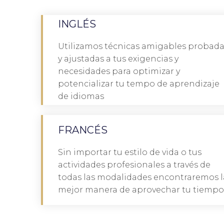
INGLÉS
Utilizamos técnicas amigables probad
y ajustadas a tus exigencias y
hablas con él en su idioma, eso llega 
necesidades para optimizar y
«Si hablas a un hombre en un idioma que comprend
potencializar tu tempo de aprendizaje
LA ÚNICA FRONTERA
de idiomas
FRANCÉS
Sin importar tu estilo de vida o tus
actividades profesionales a través de
«No se puede comprender un idioma hasta que se
todas las modalidades encontraremos l
mejor manera de aprovechar tu tiempo
SUPÉRATE T