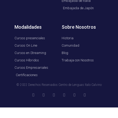
Embajada de Italia
Embajada de Japón
Modalidades
Sobre Nosotros
Cursos presenciales
Historia
Cursos On Line
Comunidad
Cursos en Streaming
Blog
Cursos Híbridos
Trabaja con Nosotros
Cursos Empresariales
Certificaciones
© 2022 Derechos Reservados Centro de Lenguas Italo Calvino