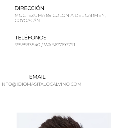
DIRECCIÓN
MOCTEZUMA 89 COLONIA DEL CARMEN,
COYOACÁN
TELÉFONOS
5556583840 / WA 5627193791
EMAIL
INFO@IDIOMASITALOCALVINO.COM